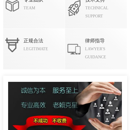
TEAM
TECHNICAL
SUPPORT
正规合法
律师指导
LEGITIMATE
LAWYER'S
GUIDANCE