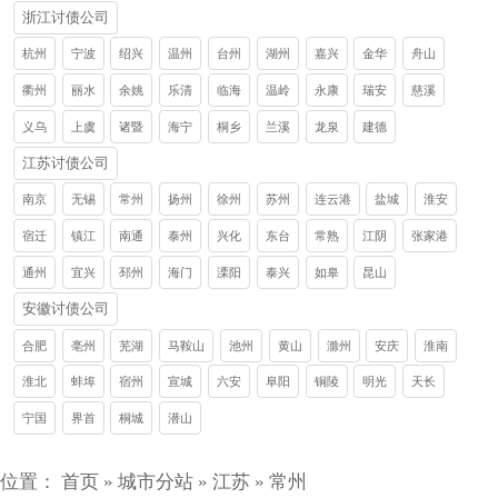
浙江讨债公司
杭州
宁波
绍兴
温州
台州
湖州
嘉兴
金华
舟山
衢州
丽水
余姚
乐清
临海
温岭
永康
瑞安
慈溪
义乌
上虞
诸暨
海宁
桐乡
兰溪
龙泉
建德
江苏讨债公司
南京
无锡
常州
扬州
徐州
苏州
连云港
盐城
淮安
宿迁
镇江
南通
泰州
兴化
东台
常熟
江阴
张家港
通州
宜兴
邳州
海门
溧阳
泰兴
如皋
昆山
安徽讨债公司
合肥
亳州
芜湖
马鞍山
池州
黄山
滁州
安庆
淮南
淮北
蚌埠
宿州
宣城
六安
阜阳
铜陵
明光
天长
宁国
界首
桐城
潜山
位置：
首页
»
城市分站
»
江苏
»
常州