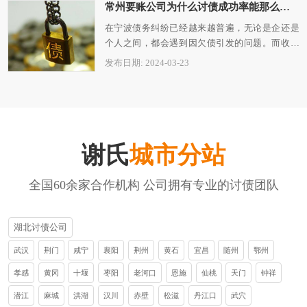
常州要账公司为什么讨债成功率能那么高？
在宁波债务纠纷已经越来越普遍，无论是企还是
个人之间，都会遇到因欠债引发的问题。而收回
债务则需要专业的宁波讨债公司来负责。在…
发布日期: 2024-03-23
谢氏
城市分站
全国60余家合作机构 公司拥有专业的讨债团队
湖北讨债公司
武汉
荆门
咸宁
襄阳
荆州
黄石
宜昌
随州
鄂州
孝感
黄冈
十堰
枣阳
老河口
恩施
仙桃
天门
钟祥
潜江
麻城
洪湖
汉川
赤壁
松滋
丹江口
武穴