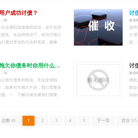
明确的借款合同、付款日期以及相关
妥善
款人和债权人保持沟通，并确保…
的证
用户成功讨债？
：66
发布时
往往会遇到追债难的情况，这不仅浪
温州
济损失。在这种情况下，绍兴讨债公
欠债
他们通过专业的方法和资源，能够帮
线，
富的讨债专家杭州讨债公司通常配备
对方
队，他们在讨债项目上有着丰富的经
分析
讨债技巧以及市场动态都有着深…
能存
讨债公司告诉你别人拖欠你债务时你用什么办法去解决
：56
发布时
别人拖欠债务的情况。无论是借钱、
债权
务，如果对方拖欠不还，我们需要采
能会
问题。一、了解法律法规我们需要了
会如
道自己的权益和应采取的行动。在中
静面
规主要有《债权法》、《合同法》、
口，
以仔细研读这些法律，了解自己…
种原
总数 41
1
2
3
4
5
下一页
页次 1/5