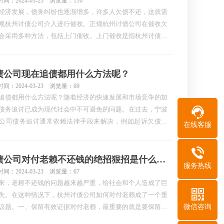
间：2024-03-23 浏览量：116
经济发展，债务纠纷也逐渐增多，许多人欠债不还，这就需
规杭州讨债公司介入进行催收。正规杭州讨债公司在催收欠
会采用多种方法，包括上门催收。上门催收是指杭州讨债公
遣工作人员亲自去债务人的家中或者办公场所，与其面对面
，以促使债务人还款。以下将介绍正规杭州讨债公司上门催
几种方法。1. 了解债务人的情况在进行上门催收之前…
债公司现在追债都用什么方法呢？
间：2024-03-23 浏览量：69
追债都用什么方法呢？随着经济的快速发展和市场竞争的加
债务追讨已成为现代社会中不可避免的问题。在过去，宁波
公司债务追讨通常依赖法律手段来解决，例如起诉欠债人
在线客服
然而，现在追债方法已经更加多元化和灵活，债权人可以根
体情况采取不同的策略。本文将介绍一些现在常用的追债方
及其特点。一、律师信函的发出律师信函是一种常见的追…
讨债公司对付老赖不还钱的绝招狠招是什么呢？
服务热线
间：2024-03-23 浏览量：67
来，老赖不还钱的问题越来越严重，给社会和个人造成了巨
失。在这种情况下，杭州讨债公司如何对付老赖成了一个重
微信咨询
议题。一、保留有效证据对付老赖，最重要的就是要保留有
据。无论是书面合同、聊天记录还是其他相关文件，都应该