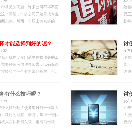
：98
发布时
一种常见的问题，许多公司不得不面
随着
决这个问题，许多公司开始寻找专业
要正
追回欠款。然而，市场上有众多的台
款时
专业讨债不成功不收费的公司成为了
司派
信誉和口碑选择专业台州讨债公司之
交流
碑。可以通过参考其他企业的建…
收的
择才能选择到好的呢？
讨
：52
发布时
的私人机构，专门从事催收债务的工
现在
，需要仔细考虑许多因素，以确保选
剧，
定专业经验与一个有丰富经验的、可靠
讨债
大增加追债成功的机会。因此，债权
等。
方面拥有多年经验并且有良好声誉的
据具
法以
务有什么技巧呢？
：79
发布时
有什么技巧呢？债务追讨对于借款人
近年
而且耗时的过程。但是，掌握一些快
大损
债权人尽快收回欠款，也能为借款人
要的
立良好的债务管理制度- 建立一个
效证