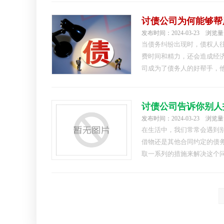
有效的债务管理制度，包括
条款。这样的制度有助于借
讨债公司为何能够帮
发布时间：2024-03-23 浏览量
当债务纠纷出现时，债权人
费时间和精力，还会造成经
司成为了债务人的好帮手，
助用户成功讨债。1.经验丰
一支经验丰富的讨债专家团
验。这些专家对法律法规、
发布时间：2024-03-23 浏览量
在生活中，我们常常会遇到
借物还是其他合同约定的债
取一系列的措施来解决这个
解相关的法律法规，以便知
国，有关债务纠纷的法律法
《民事诉讼法》等。我们可