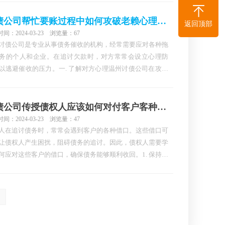
保存。这样一来，当需要采取法律行动时，就能够提供充分
据，增加胜诉的可能性。
讨债公司帮忙要账过程中如何攻破老赖心理防线？
返回顶部
间：2024-03-23 浏览量：67
讨债公司是专业从事债务催收的机构，经常需要应对各种拖
务的个人和企业。在追讨欠款时，对方常常会设立心理防
以逃避催收的压力。一. 了解对方心理温州讨债公司在攻破
心理防线之前，首先需要了解对方的心理状况。通过调查、
对方的资料和背景，了解对方的经济状况、人性特点以及可
在的拖欠原因等信息，有助于制定更有效的催收策略。
讨债公司传授债权人应该如何对付客户客种借口
间：2024-03-23 浏览量：47
人在追讨债务时，常常会遇到客户的各种借口。这些借口可
让债权人产生困扰，阻碍债务的追讨。因此，债权人需要学
何应对这些客户的借口，确保债务能够顺利收回。1. 保持冷
对客户的借口，债权人首先需要保持冷静。聆听客户的借
不要过于急躁或愤怒。债权人需要理解到客户可能会因为各
因而无法按时履行债务，因此需要保持冷静，并尽量理…