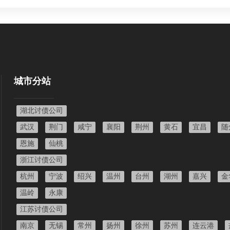
城市分站
湖北讨债公司
武汉
荆门
咸宁
襄阳
荆州
黄石
宜昌
随
恩施
仙桃
浙江讨债公司
杭州
宁波
绍兴
温州
台州
湖州
嘉兴
金
温岭
永康
江苏讨债公司
南京
无锡
常州
扬州
徐州
苏州
连云港