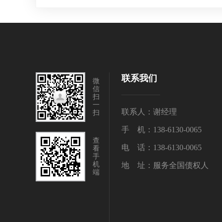
联系我们
微
信
扫
一
联系人：谢经理
扫
手 机：138-6130-0065
查
电 话：138-6130-0065
看
手
机
地 址：服务全国债权人
端