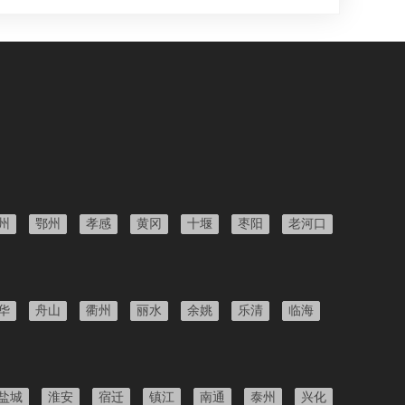
州
鄂州
孝感
黄冈
十堰
枣阳
老河口
华
舟山
衢州
丽水
余姚
乐清
临海
盐城
淮安
宿迁
镇江
南通
泰州
兴化