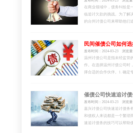
发布时间：2024-03-23 浏览量
在商业领域中，债务纠纷是
临追讨欠款的挑战。为了解
的台州讨债公司来帮助他们
州讨债公司，如何选择一家
很多企业的难题。一、公司
前，应首先考虑其信誉和口
民间催债公司如何选
发布时间：2024-03-23 浏览量
温州讨债公司是指未经监管
作。在选择温州讨债公司时
择合适的合作伙伴。1. 确
的温州讨债公司合作，将大
人应该选择那些在催收债务
温州讨债公司。
催债公司快速追讨债
发布时间：2024-03-23 浏览量
嘉兴讨债公司快速追讨债务
和债权人来说都是一个繁琐
速追讨债务的技巧可以帮助
提供更好的解决方案。一、建