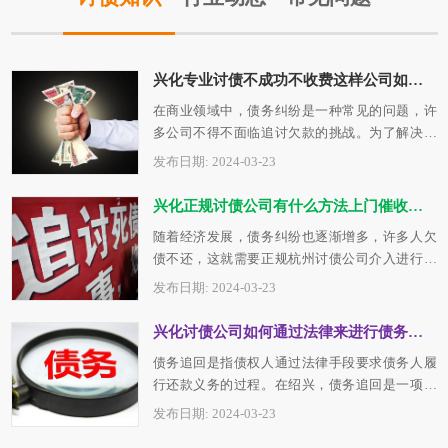
兴化专业讨债不成功不收费这样公司如何选择？
在商业领域中，债务纠纷是一种常见的问题，许
多公司不得不面临追讨欠款的挑战。为了解决这
个问题，许多公司开始寻找专业的台州讨债…
发布日期: 2024-03-23
兴化正规讨债公司有什么方法上门催收呢？
随着经济发展，债务纠纷也逐渐增多，许多人欠
债不还，这就需要正规杭州讨债公司介入进行催
收。正规杭州讨债公司在催收欠款时会采用…
发布日期: 2024-03-23
兴化讨债公司如何通过法律来进行债务追回？
债务追回是指债权人通过法律手段要求债务人履
行还款义务的过程。在绍兴，债务追回是一项复
杂且关键的法律程序，但债权人有权利依法…
发布日期: 2024-03-23