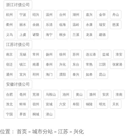
浙江讨债公司
杭州
宁波
绍兴
温州
台州
湖州
嘉兴
金华
舟山
衢州
丽水
余姚
乐清
临海
温岭
永康
瑞安
慈溪
义乌
上虞
诸暨
海宁
桐乡
兰溪
龙泉
建德
江苏讨债公司
南京
无锡
常州
扬州
徐州
苏州
连云港
盐城
淮安
宿迁
镇江
南通
泰州
兴化
东台
常熟
江阴
张家港
通州
宜兴
邳州
海门
溧阳
泰兴
如皋
昆山
安徽讨债公司
合肥
亳州
芜湖
马鞍山
池州
黄山
滁州
安庆
淮南
淮北
蚌埠
宿州
宣城
六安
阜阳
铜陵
明光
天长
宁国
界首
桐城
潜山
位置：
首页
»
城市分站
»
江苏
»
兴化