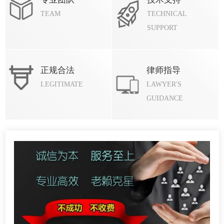
TEAM
TECHNICAL
SUPPORT
正规合法
律师指导
LEGITIMATE
LAWYER'S
GUIDANCE