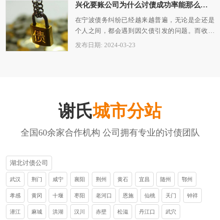
兴化要账公司为什么讨债成功率能那么高？
在宁波债务纠纷已经越来越普遍，无论是企还是
个人之间，都会遇到因欠债引发的问题。而收回
债务则需要专业的宁波讨债公司来负责。在…
发布日期: 2024-03-23
谢氏
城市分站
全国60余家合作机构 公司拥有专业的讨债团队
湖北讨债公司
武汉
荆门
咸宁
襄阳
荆州
黄石
宜昌
随州
鄂州
孝感
黄冈
十堰
枣阳
老河口
恩施
仙桃
天门
钟祥
潜江
麻城
洪湖
汉川
赤壁
松滋
丹江口
武穴