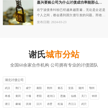
嘉兴要账公司为什么讨债成功率能那么高？
在宁波债务纠纷已经越来越普遍，无论是企还是
个人之间，都会遇到因欠债引发的问题。而收回
债务则需要专业的宁波讨债公司来负责。在…
发布日期: 2024-03-23
谢氏
城市分站
全国60余家合作机构 公司拥有专业的讨债团队
湖北讨债公司
武汉
荆门
咸宁
襄阳
荆州
黄石
宜昌
随州
鄂州
孝感
黄冈
十堰
枣阳
老河口
恩施
仙桃
天门
钟祥
潜江
麻城
洪湖
汉川
赤壁
松滋
丹江口
武穴