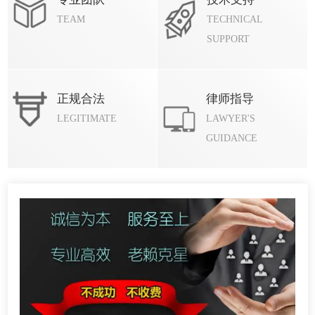
TEAM
TECHNICAL
SUPPORT
正规合法
律师指导
LEGITIMATE
LAWYER'S
GUIDANCE