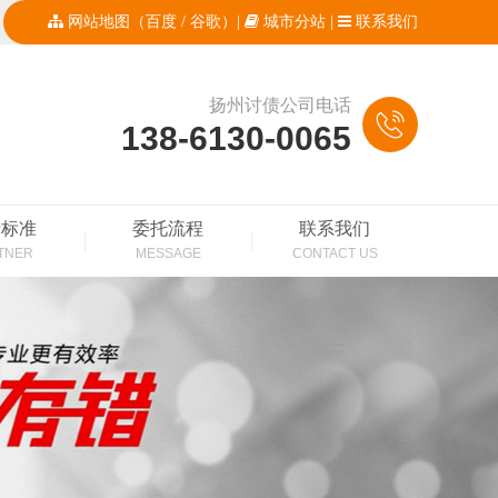
网站地图
（
百度
/
谷歌
）|
城市分站
|
联系我们
扬州讨债公司电话
138-6130-0065
费标准
委托流程
联系我们
TNER
MESSAGE
CONTACT US