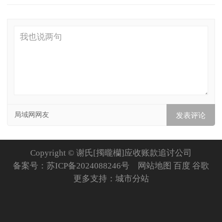
局域网网友
Copyright © 谢氏[擉曨欗]应收账款追讨公司
备案号：
苏ICP备2024088246号
网站地图
百度
谷歌
更多支持：
城市分站